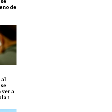
 se
reno de
 al
nse
a ver a
la 1