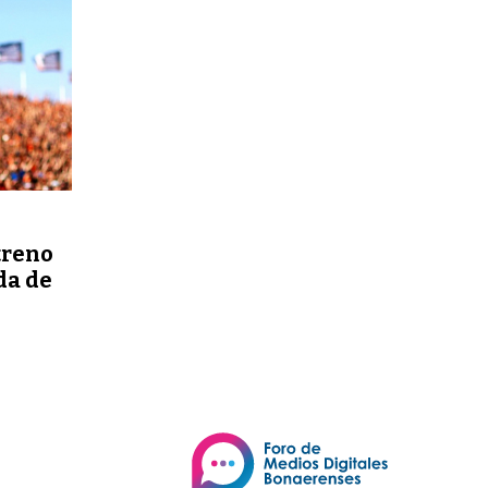
treno
da de