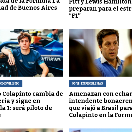
gada de la Fórmula 1 a
Pitt y Lewis Hamilton
dad de Buenos Aires
preparan para el est
“F1”
TOMOVILISMO
05/11
| EN PROBLEMAS
 Colapinto cambia de
Amenazan con echar
ría y sigue en
intendente bonaere
a 1: será piloto de
que viajó a Brasil par
e
Colapinto en la Formu