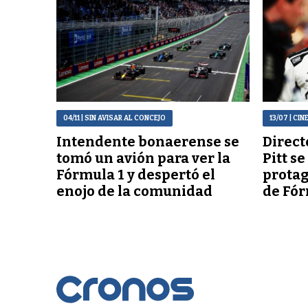
04/11
| SIN AVISAR AL CONCEJO
13/07
| CIN
Intendente bonaerense se
Directo
tomó un avión para ver la
Pitt s
Fórmula 1 y despertó el
protag
enojo de la comunidad
de Fór