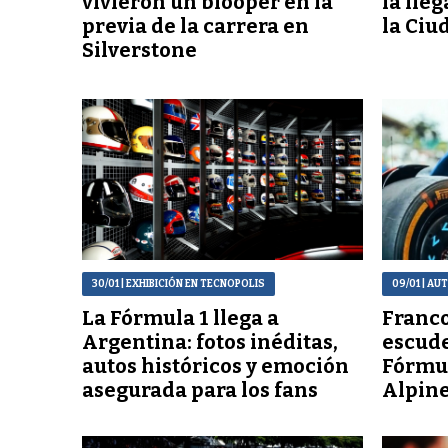
vivieron un blooper en la
la lle
previa de la carrera en
la Ciu
Silverstone
30/01
| EXHIBICIÓN EN TECNOPOLIS
09/01
| AU
La Fórmula 1 llega a
Franco
Argentina: fotos inéditas,
escude
autos históricos y emoción
Fórmul
asegurada para los fans
Alpin