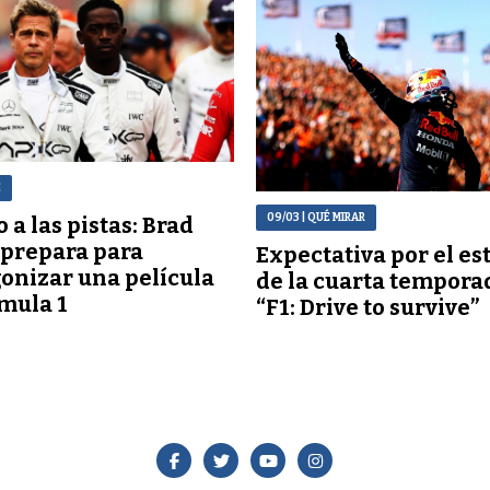
E
09/03
| QUÉ MIRAR
 a las pistas: Brad
e prepara para
Expectativa por el es
onizar una película
de la cuarta tempora
mula 1
“F1: Drive to survive”