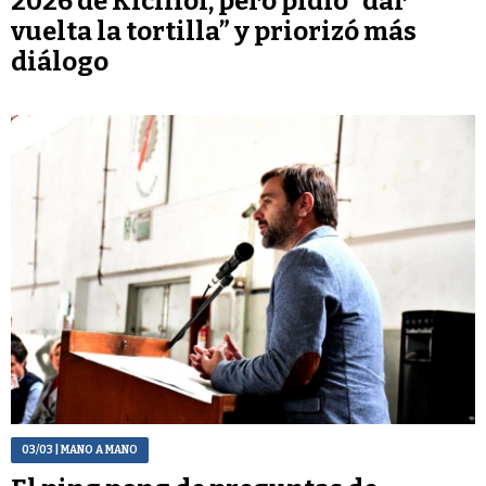
2026 de Kicillof, pero pidió “dar
vuelta la tortilla” y priorizó más
diálogo
03/03
| MANO A MANO