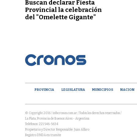
Buscan declarar Fiesta
Provincial la celebración
del "Omelette Gigante"
PROVINCIA
LEGISLATURA
MUNICIPIOS
NACION
© Copyright 2016 / infocronos.com.ar / Todos los derechos reservados /
La Plata, Provincia de Buenos Aires - Argentina
Teléfonos: 221 546-5634
Propietario y Director Responsable: Juan Alfaro
Registro DNDA en tramite