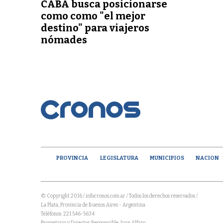
CABA busca posicionarse
como como "el mejor
destino" para viajeros
nómades
PROVINCIA
LEGISLATURA
MUNICIPIOS
NACION
© Copyright 2016 / infocronos.com.ar / Todos los derechos reservados /
La Plata, Provincia de Buenos Aires - Argentina
Teléfonos: 221 546-5634