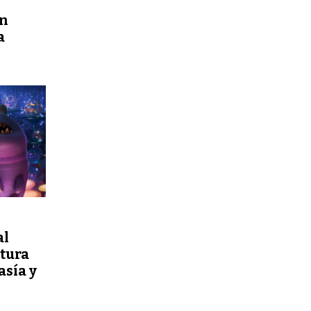
en
a
al
tura
asía y