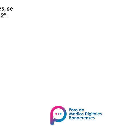
s, se
2”: