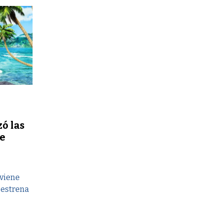
e
zó las
e