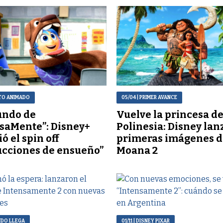
ITO ANIMADO
05/04
| PRIMER AVANCE
undo de
Vuelve la princesa d
saMente”: Disney+
Polinesia: Disney lan
ó el spin off
primeras imágenes d
cciones de ensueño”
Moana 2
NDO LLEGA
01/11
| DISNEY PIXAR