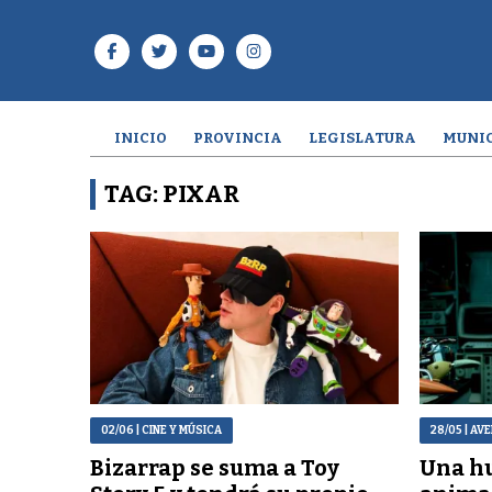
INICIO
PROVINCIA
LEGISLATURA
MUNIC
TAG: PIXAR
02/06
| CINE Y MÚSICA
28/05
| AV
Bizarrap se suma a Toy
Una hu