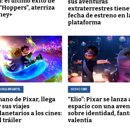
: el último éxito de
sus aventuras
 “Hoppers”, aterriza
extraterrestres tien
ney+
fecha de estreno en l
plataforma
TORIA INFANTIL
10/04
| CINE
mano de Pixar, llega
“Elio”: Pixar se lanza 
y sus viajes
espacio con una aven
lanetarios a los cines:
sobre identidad, fant
 tráiler
valentía