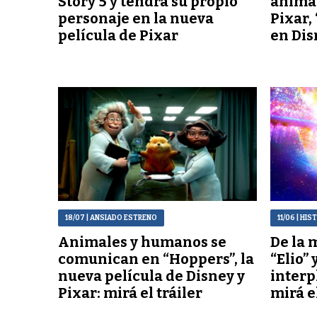
Story 5 y tendrá su propio
animal
personaje en la nueva
Pixar,
película de Pixar
en Dis
18/07
| ANSIADO ESTRENO
11/06
| HIS
Animales y humanos se
De la 
comunican en “Hoppers”, la
“Elio” 
nueva película de Disney y
interp
Pixar: mirá el tráiler
mirá el