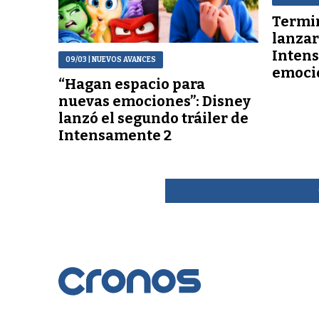
Termin
lanzar
Inten
09/03
| NUEVOS AVANCES
emoci
“Hagan espacio para
nuevas emociones”: Disney
lanzó el segundo tráiler de
Intensamente 2