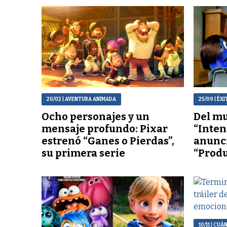
20/02
| AVENTURA ANIMADA
25/09
| ÉX
Ocho personajes y un
Del m
mensaje profundo: Pixar
“Inten
estrenó “Ganes o Pierdas”,
anunci
su primera serie
“Produ
10/11
| CUÁ