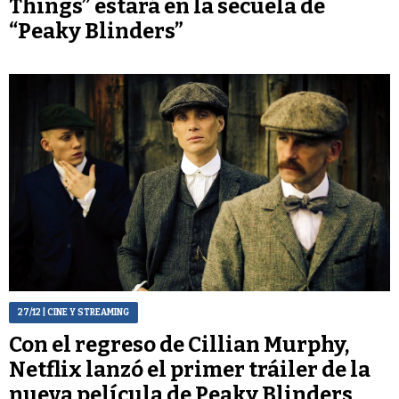
Things” estará en la secuela de
“Peaky Blinders”
27/12
| CINE Y STREAMING
Con el regreso de Cillian Murphy,
Netflix lanzó el primer tráiler de la
nueva película de Peaky Blinders