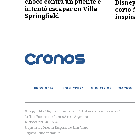
chocó contra un puente e
Disney
intentó escapar en Villa
corto 
Springfield
inspir
PROVINCIA
LEGISLATURA
MUNICIPIOS
NACION
© Copyright 2016 / infocronos.com.ar / Todos los derechos reservados /
La Plata, Provincia de Buenos Aires - Argentina
Teléfonos: 221 546-5634
Propietario y Director Responsable: Juan Alfaro
Registro DNDA en tramite