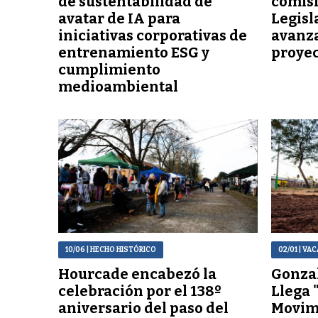
de sustentabilidad de
comisi
avatar de IA para
Legisl
iniciativas corporativas de
avanza
entrenamiento ESG y
proyec
cumplimiento
medioambiental
10/06
| HECHO HISTÓRICO
02/01
| VAC
Hourcade encabezó la
Gonzal
celebración por el 138º
Llega 
aniversario del paso del
Movim