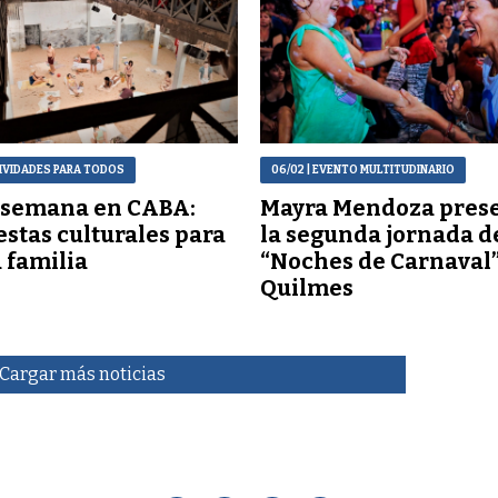
TIVIDADES PARA TODOS
06/02
| EVENTO MULTITUDINARIO
 semana en CABA:
Mayra Mendoza pres
stas culturales para
la segunda jornada d
a familia
“Noches de Carnaval”
Quilmes
Cargar más noticias