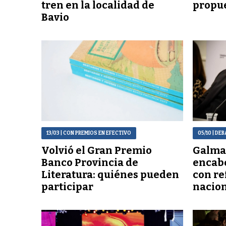
tren en la localidad de
propue
Bavio
13/03
| CON PREMIOS EN EFECTIVO
05/10
| DEB
Volvió el Gran Premio
Galmar
Banco Provincia de
encab
Literatura: quiénes pueden
con re
participar
nacio