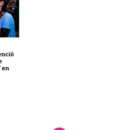
enció
e
 en