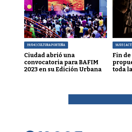
19/04
| CULTURA PORTEÑA
16/03
| AC
Ciudad abrió una
Fin de
convocatoria para BAFIM
propue
2023 en su Edición Urbana
toda l