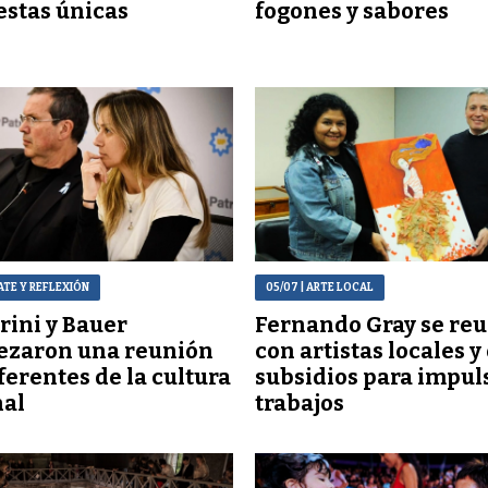
stas únicas
fogones y sabores
ATE Y REFLEXIÓN
05/07
| ARTE LOCAL
ini y Bauer
Fernando Gray se reu
ezaron una reunión
con artistas locales y
ferentes de la cultura
subsidios para impul
nal
trabajos