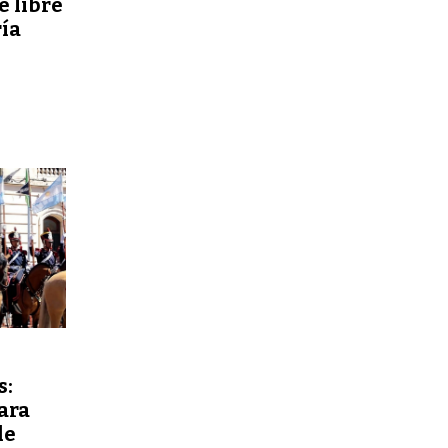
re libre
ía
s:
ara
de