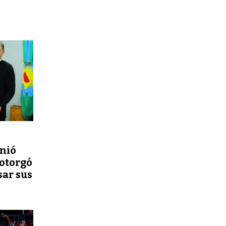
nió
 otorgó
sar sus