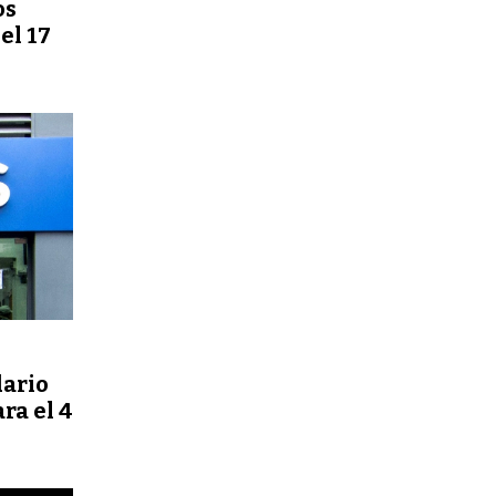
os
el 17
dario
ra el 4