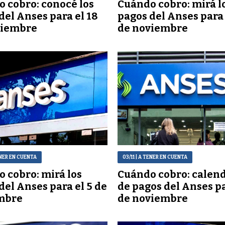
 cobro: conocé los
Cuándo cobro: mirá l
del Anses para el 18
pagos del Anses para 
viembre
de noviembre
ENER EN CUENTA
03/11
| A TENER EN CUENTA
 cobro: mirá los
Cuándo cobro: calen
del Anses para el 5 de
de pagos del Anses pa
mbre
de noviembre