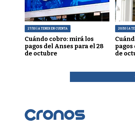
27/10
| A TENER EN CUENTA
20/10
| A T
Cuándo cobro: mirá los
Cuándo
pagos del Anses para el 28
pagos 
de octubre
de oct