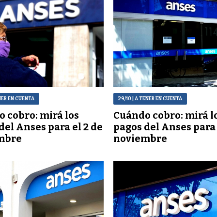
NER EN CUENTA
29/10
| A TENER EN CUENTA
 cobro: mirá los
Cuándo cobro: mirá l
del Anses para el 2 de
pagos del Anses para
mbre
noviembre