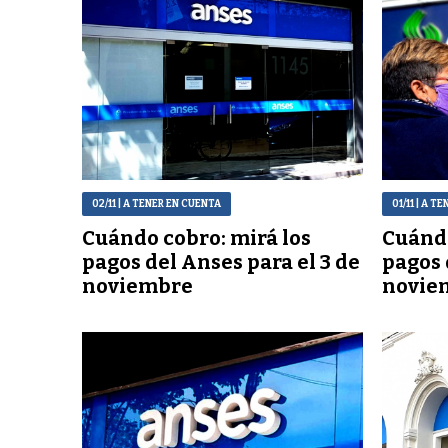
02/11
| A TENER EN CUENTA
01/11
| A TE
Cuándo cobro: mirá los
Cuándo
pagos del Anses para el 3 de
pagos 
noviembre
novie