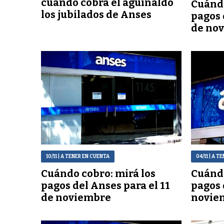
cuándo cobra el aguinaldo
Cuándo
los jubilados de Anses
pagos 
de no
10/11
| A TENER EN CUENTA
04/11
| A T
Cuándo cobro: mirá los
Cuándo
pagos del Anses para el 11
pagos 
de noviembre
novie