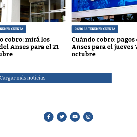
ENER EN CUENTA
06/10
| A TENER EN CUENTA
 cobro: mirá los
Cuándo cobro: pagos 
del Anses para el 21
Anses para el jueves 
ubre
octubre
Cargar más noticias