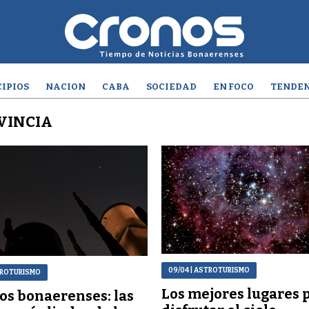
IPIOS
NACION
CABA
SOCIEDAD
EN FOCO
TENDEN
VINCIA
09/04
| ASTROTURISMO
TROTURISMO
Los mejores lugares 
os bonaerenses: las