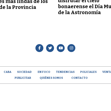
disfrutar el cielo
es más lindas de los
bonaerense el Día M
 de la Provincia
de la Astronomía
CABA
SOCIEDAD
EN FOCO
TENDENCIAS
POLICIALES
VENT
PUBLICITAR
QUIÉNES SOMOS
CONTACTO