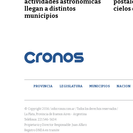
actividades astronómicas
postal
llegan a distintos
cielos
municipios
PROVINCIA
LEGISLATURA
MUNICIPIOS
NACION
© Copyright 2016 / infocronos.com.ar / Todos los derechos reservados /
La Plata, Provincia de Buenos Aires - Argentina
Teléfonos: 221 546-5634
Propietario y Director Responsable: Juan Alfaro
Registro DNDA en tramite