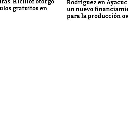
uras: Kicillof otorgó
Rodríguez en Ayacuc
tulos gratuitos en
un nuevo financiami
para la producción o