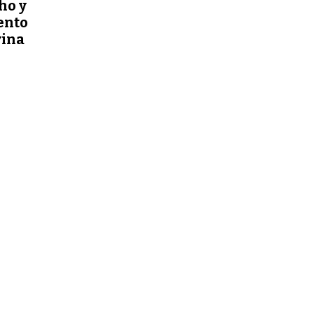
ho y
ento
vina