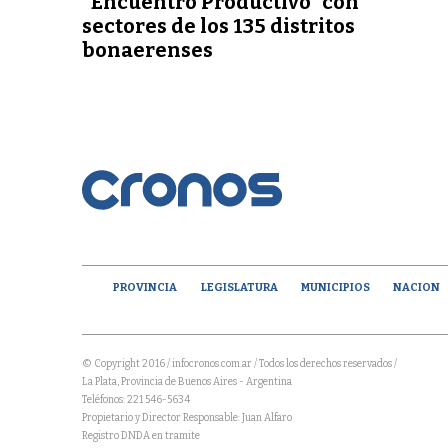
“Encuentro Productivo” con
sectores de los 135 distritos
bonaerenses
PROVINCIA
LEGISLATURA
MUNICIPIOS
NACION
© Copyright 2016 / infocronos.com.ar / Todos los derechos reservados /
La Plata, Provincia de Buenos Aires - Argentina
Teléfonos: 221 546-5634
Propietario y Director Responsable: Juan Alfaro
Registro DNDA en tramite