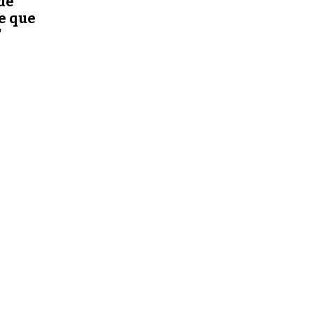
 de
ce que
"