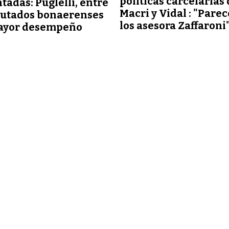
políticas carcelarias
tadas: Puglelli, entre
Macri y Vidal : "Pare
putados bonaerenses
los asesora Zaffaroni
ayor desempeño