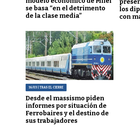
modelo económico de Milei
presen
se basa “en el detrimento
los di
de la clase media”
con m
16/03
| TRAS EL CIERRE
Desde el massismo piden
informes por situación de
Ferrobaires y el destino de
sus trabajadores