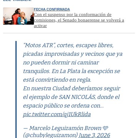
FECHA CONFIRMADA
Con el suspenso por la conformación de
comisiones, el Senado bonaerense se volverá a
activar
“Motos ATR”, cortes, escapes libres,
picadas improvisadas y vecinos que ya
no pueden dormir ni caminar
tranquilos. En La Plata la excepción se
está convirtiendo en regla.
En nuestra Ciudad deberíamos seguir
el ejemplo de SAN NICOLÁS, donde el
espacio público se ordena con…
pic.twitter.com/qj1UkRlida
— Marcelo Leguizamón Brown 🩵
(@chubyleguizamon)
June 3, 2026