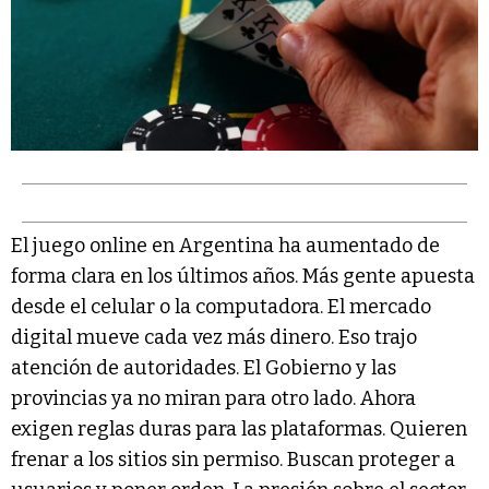
El juego online en Argentina ha aumentado de
forma clara en los últimos años. Más gente apuesta
desde el celular o la computadora. El mercado
digital mueve cada vez más dinero. Eso trajo
atención de autoridades. El Gobierno y las
provincias ya no miran para otro lado. Ahora
exigen reglas duras para las plataformas. Quieren
frenar a los sitios sin permiso. Buscan proteger a