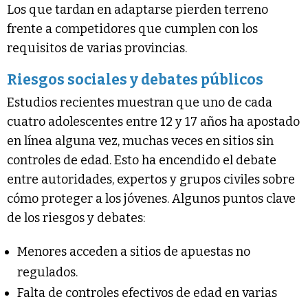
Los que tardan en adaptarse pierden terreno
frente a competidores que cumplen con los
requisitos de varias provincias.
Riesgos sociales y debates públicos
Estudios recientes muestran que uno de cada
cuatro adolescentes entre 12 y 17 años ha apostado
en línea alguna vez, muchas veces en sitios sin
controles de edad. Esto ha encendido el debate
entre autoridades, expertos y grupos civiles sobre
cómo proteger a los jóvenes. Algunos puntos clave
de los riesgos y debates:
Menores acceden a sitios de apuestas no
regulados.
Falta de controles efectivos de edad en varias