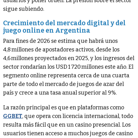
usuarios y poner orden. La presión sobre el sector
sigue subiendo.
Crecimiento del mercado digital y del
juego online en Argentina
Para fines de 2026 se estima que habrá unos
4,8 millones de apostadores activos, desde los
4,6 millones proyectados en 2025, y los ingresos del
sector rondarían los USD 1 720 millones este año. El
segmento online representa cerca de una cuarta
parte de todo el mercado de juegos de azar del
país y crece a una tasa anual superior al 9%.
La razón principal es que en plataformas como
GGBET
, que opera con licencia internacional, todo
resulta más fácil que en un casino presencial. Los
usuarios tienen acceso a muchos juegos de casino