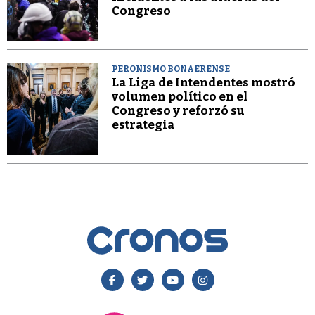
Congreso
PERONISMO BONAERENSE
La Liga de Intendentes mostró
volumen político en el
Congreso y reforzó su
estrategia