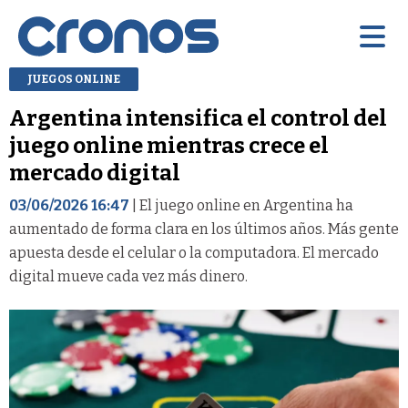
JUEGOS ONLINE
Argentina intensifica el control del
juego online mientras crece el
mercado digital
03/06/2026 16:47
| El juego online en Argentina ha
aumentado de forma clara en los últimos años. Más gente
apuesta desde el celular o la computadora. El mercado
digital mueve cada vez más dinero.