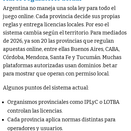
Argentina no maneja una sola ley para todo el
juego online. Cada provincia decide sus propias
reglas y entrega licencias locales. Por eso el
sistema cambia según el territorio. Para mediados
de 2026, ya son 20 las provincias que regulan
apuestas online, entre ellas Buenos Aires, CABA,
Córdoba, Mendoza, Santa Fe y Tucumán. Muchas
plataformas autorizadas usan dominios .bet.ar
para mostrar que operan con permiso local.
Algunos puntos del sistema actual:
Organismos provinciales como IPLyC o LOTBA
controlan las licencias.
Cada provincia aplica normas distintas para
operadores y usuarios.