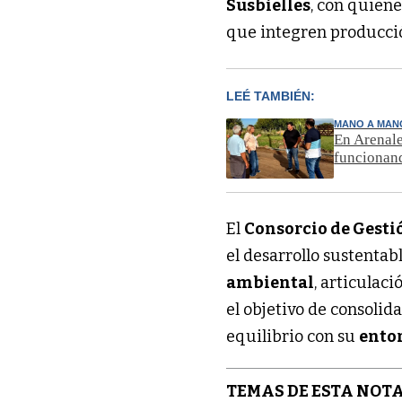
Susbielles
, con quiene
que integren producción
LEÉ TAMBIÉN:
MANO A MAN
En Arenale
funcionan
El
Consorcio de Gesti
el desarrollo sustenta
ambiental
, articulaci
el objetivo de consolid
equilibrio con su
ento
TEMAS DE ESTA NOTA