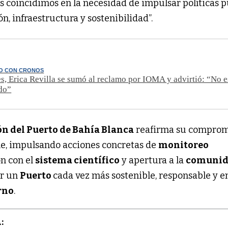
s coincidimos en la necesidad de impulsar políticas p
, infraestructura y sostenibilidad”.
O CON CRONOS
s, Erica Revilla se sumó al reclamo por IOMA y advirtió: “No e
do”
ón del Puerto de Bahía Blanca
reafirma su comprom
ble, impulsando acciones concretas de
monitoreo
ón con el
sistema científico
y apertura a la
comuni
ar un
Puerto
cada vez más sostenible, responsable y e
rno
.
: