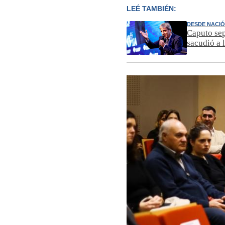
LEÉ TAMBIÉN:
DESDE NACI
Caputo sep
sacudió a l