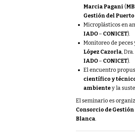
Marcia Pagani
(
MB
Gestión del Puerto
Microplásticos en a
IADO
–
CONICET
).
Monitoreo de peces 
López Cazorla
, Dra
IADO
–
CONICET
).
El encuentro propus
científico
y técnic
ambiente
y la sust
El seminario es organi
Consorcio de Gestión
Blanca
.