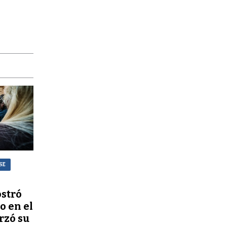
SE
stró
o en el
rzó su