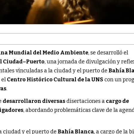
na Mundial del Medio Ambiente
, se desarrolló el
l Ciudad–Puerto
, una jornada de divulgación y refl
tales vinculadas a la ciudad y el puerto de
Bahía Bl
 el
Centro Histórico Cultural de la UNS
con un pro
ras
.
se
desarrollaron diversas
disertaciones a
cargo de
tigadores
, abordando problemáticas clave de la agen
la ciudad y el puerto de
Bahía Blanca
, a cargo de la b