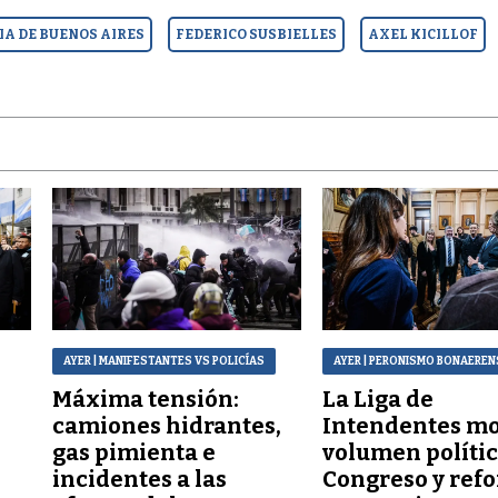
IA DE BUENOS AIRES
FEDERICO SUSBIELLES
AXEL KICILLOF
AYER
| MANIFESTANTES VS POLICÍAS
AYER
| PERONISMO BONAEREN
Máxima tensión:
La Liga de
a
camiones hidrantes,
Intendentes mo
gas pimienta e
volumen polític
incidentes a las
Congreso y refo