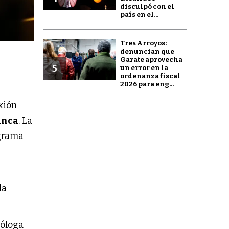
disculpó con el
país en el...
Tres Arroyos:
denuncian que
Garate aprovecha
5
un error en la
ordenanza fiscal
2026 para eng...
exión
anca
. La
grama
da
ióloga