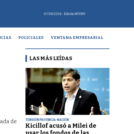
07/08/2026
- Edición Nº3599
CIAS
POLICIALES
VENTANA EMPRESARIAL
LAS MÁS LEÍDAS
1
TENSIÓN PROVINCIA-NACIÓN
nada de
Kicillof acusó a Milei de
usar los fondos de las