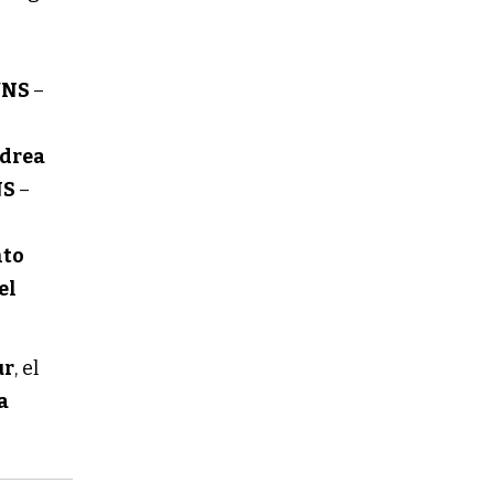
UNS
–
ndrea
NS
–
nto
el
ur
, el
a