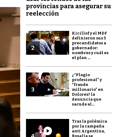
provincias para asegurar su
reelección
Kicillof y el MDF
definieron sus 5
precandidatos a
2
gobernador:
nombres y cuál es
el plan ...
¿“Plagio
profesional” y
“fraude
3
millonario” en
Dolores? la
denuncia que
sacude al...
Tras la polémica
por la campaña
anti Argentina,
4
Rosalía se