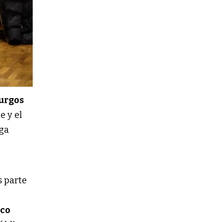
urgos
e y el
iga
s parte
ico