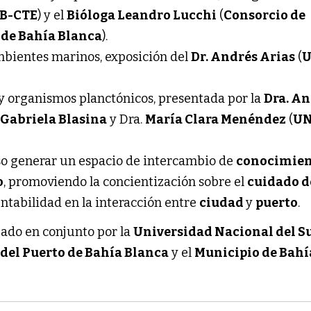
B-CTE
) y el
Bióloga Leandro Lucchi
(
Consorcio de
 de Bahía Blanca
).
mbientes marinos, exposición del
Dr. Andrés Arias
(
y organismos planctónicos, presentada por la
Dra. A
.
Gabriela Blasina
y Dra.
María Clara Menéndez
(
U
o generar un espacio de intercambio de
conocimie
o
, promoviendo la concientización sobre el
cuidado d
entabilidad en la interacción entre
ciudad
y
puerto
.
zado en conjunto por la
Universidad Nacional del S
 del Puerto de Bahía Blanca
y el
Municipio de Bahí