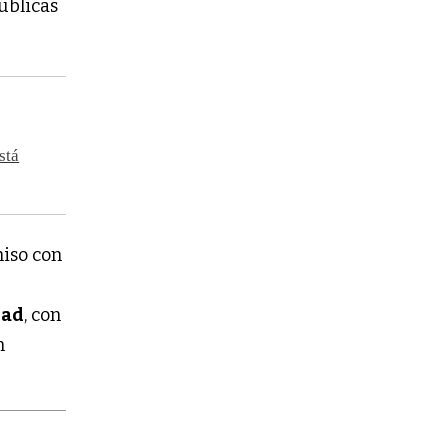
úblicas
stá
iso con
dad
, con
n