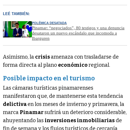
LEÉ TAMBIÉN:
POLÉMICA DESATADA
Pinamar: “negociados”, 80 testigos y una denuncia
desataron un nuevo escándalo que incomoda a
Ibarguren
Asimismo, la
crisis
amenaza con trasladarse de
forma directa al plano
económico
regional.
Posible impacto en el turismo
Las cámaras turísticas pinamarenses
manifestaron que, de mantenerse esta tendencia
delictiva
en los meses de invierno y primavera, la
marca
Pinamar
sufrirá un deterioro considerable,
ahuyentando las
inversiones inmobiliarias
de
fin de semana y los flujos turísticos de cercanía