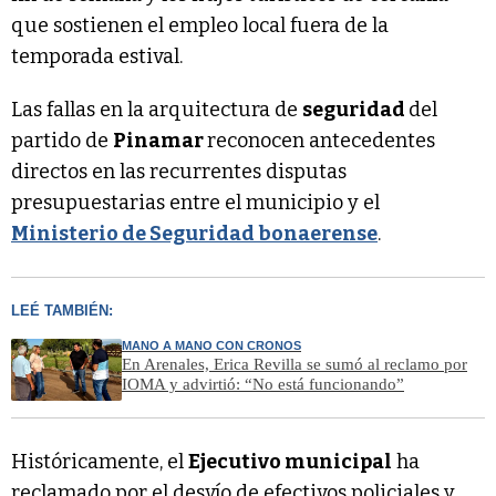
que sostienen el empleo local fuera de la
temporada estival.
Las fallas en la arquitectura de
seguridad
del
partido de
Pinamar
reconocen antecedentes
directos en las recurrentes disputas
presupuestarias entre el municipio y el
Ministerio de Seguridad bonaerense
.
LEÉ TAMBIÉN:
MANO A MANO CON CRONOS
En Arenales, Erica Revilla se sumó al reclamo por
IOMA y advirtió: “No está funcionando”
Históricamente, el
Ejecutivo municipal
ha
reclamado por el desvío de efectivos policiales y