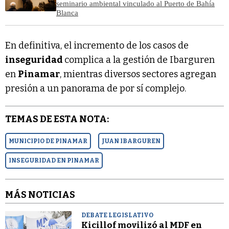
seminario ambiental vinculado al Puerto de Bahía
Blanca
En definitiva, el incremento de los casos de
inseguridad
complica a la gestión de Ibarguren
en
Pinamar
, mientras diversos sectores agregan
presión a un panorama de por sí complejo.
TEMAS DE ESTA NOTA:
MUNICIPIO DE PINAMAR
JUAN IBARGUREN
INSEGURIDAD EN PINAMAR
MÁS NOTICIAS
DEBATE LEGISLATIVO
Kicillof movilizó al MDF en