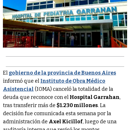
El
gobierno de la provincia de Buenos Aires
informó que el
Instituto de Obra Médico
Asistencial
(IOMA) canceló la totalidad de la
deuda que reconoce con el
Hospital Garrahan
,
tras transferir más de
$1.230 millones
. La
decisión fue comunicada esta semana por la
administración de
Axel Kicillof
, luego de una
auditoría interna que revisó los montos