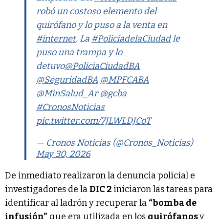
robó un costoso elemento del
quirófano y lo puso a la venta en
#internet
. La
#PolicíadelaCiudad
le
puso una trampa y lo
detuvo
@PoliciaCiudadBA
@SeguridadBA
@MPFCABA
@MinSalud_Ar
@gcba
#CronosNoticias
pic.twitter.com/7JLWLDJCoT
— Cronos Noticias (@Cronos_Noticias)
May 30, 2026
De inmediato realizaron la denuncia policial e
investigadores de la
DIC 2
iniciaron las tareas para
identificar al ladrón y recuperar la
“bomba de
infusión”
que era utilizada en los
quirófanos
y