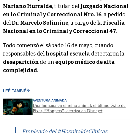
Mariano Iturralde
, titular del
Juzgado Nacional
en lo Criminal y Correccional Nro. 16
, a pedido
del
Dr. Marcelo Solimine
, a cargo de la
Fiscalía
Nacional en lo Criminal y Correccional 47.
Todo comenzó el sábado 16 de mayo, cuando
responsables del
hospital escuela
detectaron la
desaparición
de un
equipo médico de alta
complejidad.
LEÉ TAMBIÉN:
AVENTURA ANIMADA
Una humana en el reino animal: el último éxito de
Pixar, “Hoppers”, aterriza en Disney+
Empleado del
#HospitaldeClínicas