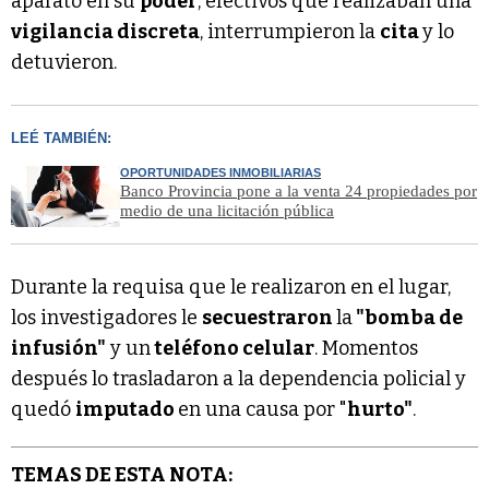
aparato en su
poder
, efectivos que realizaban una
vigilancia discreta
, interrumpieron la
cita
y lo
detuvieron.
LEÉ TAMBIÉN:
OPORTUNIDADES INMOBILIARIAS
Banco Provincia pone a la venta 24 propiedades por
medio de una licitación pública
Durante la requisa que le realizaron en el lugar,
los investigadores le
secuestraron
la
"bomba de
infusión"
y un
teléfono celular
. Momentos
después lo trasladaron a la dependencia policial y
quedó
imputado
en una causa por "
hurto"
.
TEMAS DE ESTA NOTA: