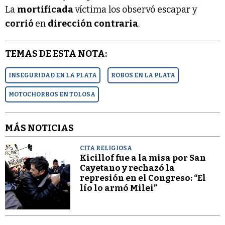
La
mortificada
víctima los observó escapar y
corrió
en
dirección contraria
.
TEMAS DE ESTA NOTA:
INSEGURIDAD EN LA PLATA
ROBOS EN LA PLATA
MOTOCHORROS EN TOLOSA
MÁS NOTICIAS
CITA RELIGIOSA
Kicillof fue a la misa por San
Cayetano y rechazó la
represión en el Congreso: “El
lío lo armó Milei”