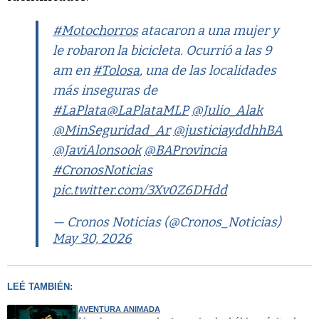
#Motochorros
atacaron a una mujer y
le robaron la bicicleta. Ocurrió a las 9
am en
#Tolosa
, una de las localidades
más inseguras de
#LaPlata
@LaPlataMLP
@Julio_Alak
@MinSeguridad_Ar
@justiciayddhhBA
@JaviAlonsook
@BAProvincia
#CronosNoticias
pic.twitter.com/3Xv0Z6DHdd
— Cronos Noticias (@Cronos_Noticias)
May 30, 2026
LEÉ TAMBIÉN:
AVENTURA ANIMADA