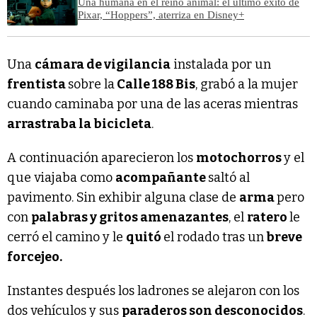
Una humana en el reino animal: el último éxito de
Pixar, “Hoppers”, aterriza en Disney+
Una
cámara de vigilancia
instalada por un
frentista
sobre la
Calle 188 Bis
, grabó a la mujer
cuando caminaba por una de las aceras mientras
arrastraba la bicicleta
.
A continuación aparecieron los
motochorros
y el
que viajaba como
acompañante
saltó al
pavimento. Sin exhibir alguna clase de
arma
pero
con
palabras y gritos amenazantes
, el
ratero
le
cerró el camino y le
quitó
el rodado tras un
breve
forcejeo.
Instantes después los ladrones se alejaron con los
dos vehículos y sus
paraderos son desconocidos
.