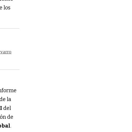
e los
avarro
informe
de la
I
del
ión de
obal
.