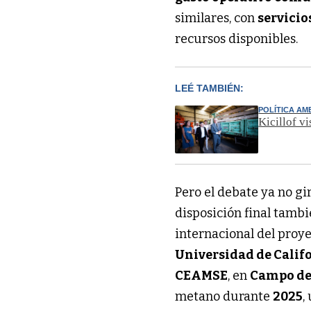
similares, con
servicio
recursos disponibles.
LEÉ TAMBIÉN:
POLÍTICA AM
Kicillof vi
Pero el debate ya no gi
disposición final tamb
internacional del proy
Universidad de Calif
CEAMSE
, en
Campo de
metano durante
2025
,