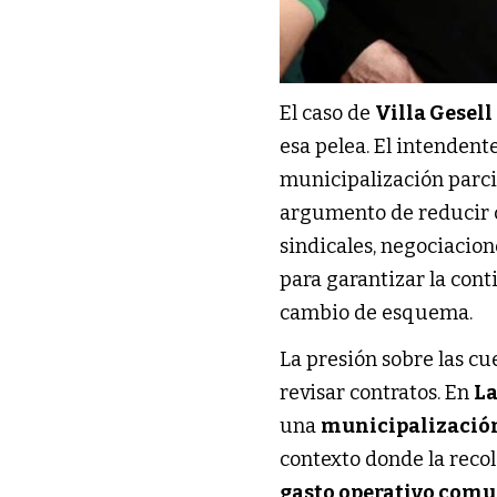
El caso de
Villa Gesell
esa pelea. El intendent
municipalización parci
argumento de reducir co
sindicales, negociacion
para garantizar la cont
cambio de esquema.
La presión sobre las c
revisar contratos. En
La
una
municipalizació
contexto donde la reco
gasto operativo com