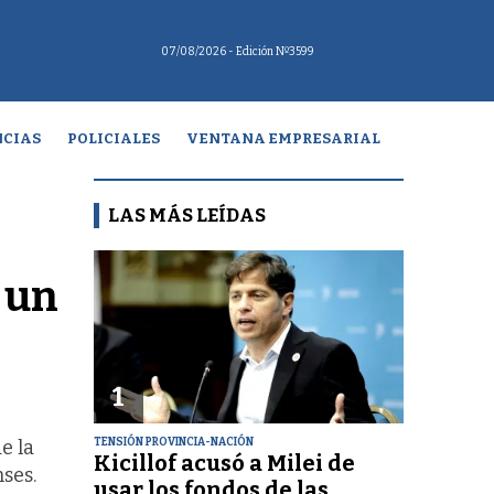
07/08/2026
- Edición Nº3599
CIAS
POLICIALES
VENTANA EMPRESARIAL
LAS MÁS LEÍDAS
 un
1
TENSIÓN PROVINCIA-NACIÓN
e la
Kicillof acusó a Milei de
ses.
usar los fondos de las