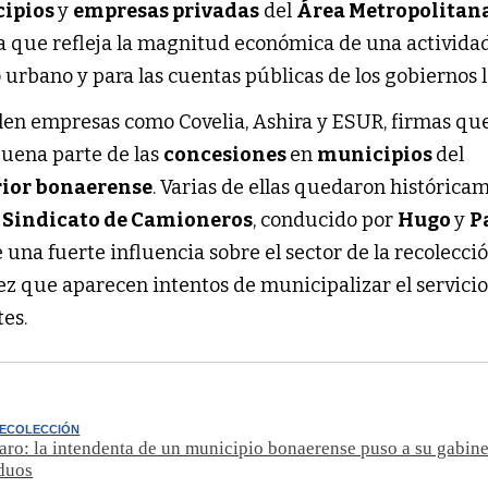
ipios
y
empresas privadas
del
Área Metropolitan
fra que refleja la magnitud económica de una activida
urbano y para las cuentas públicas de los gobiernos l
alen empresas como Covelia, Ashira y ESUR, firmas qu
uena parte de las
concesiones
en
municipios
del
rior bonaerense
. Varias de ellas quedaron histórica
l
Sindicato de Camioneros
, conducido por
Hugo
y
P
 una fuerte influencia sobre el sector de la recolecci
ez que aparecen intentos de municipalizar el servicio
tes.
RECOLECCIÓN
aro: la intendenta de un municipio bonaerense puso a su gabine
iduos