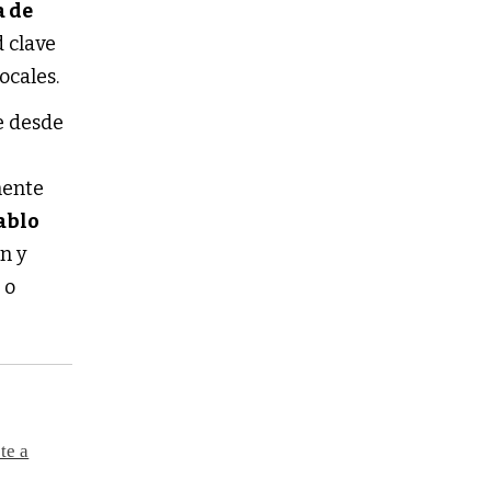
a de
d clave
ocales.
e desde
mente
ablo
ón y
 o
te a