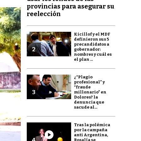
provincias para asegurar su
reelección
Kicillof y el MDF
definieron sus 5
precandidatos a
2
gobernador:
nombres y cuál es
el plan ...
¿“Plagio
profesional” y
“fraude
3
millonario” en
Dolores? la
denuncia que
sacude al...
Tras la polémica
por la campaña
anti Argentina,
4
Rosalía se