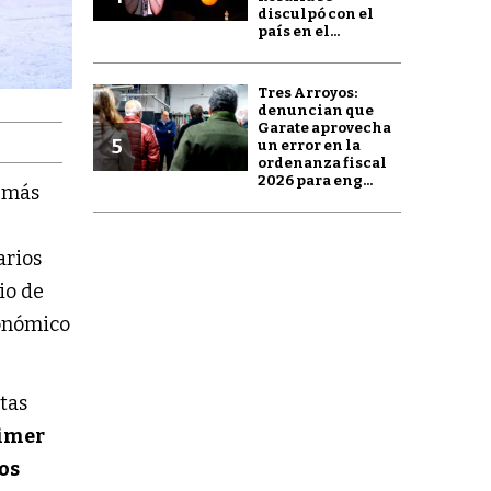
disculpó con el
país en el...
Tres Arroyos:
denuncian que
Garate aprovecha
5
un error en la
ordenanza fiscal
2026 para eng...
s
más
arios
io de
onómico
tas
imer
uos