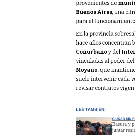
provenientes de
munic
Buenos Aires
, una ci
para el funcionamiento 
En la provincia sobres
hace años concentran b
Conurbano
y del
Inte
vinculadas al poder de
Moyano
, que mantiene
suele intervenir cada v
revisar contratos vigen
LEÉ TAMBIÉN:
CIUDAD SIN 
Basura y p
juntar res