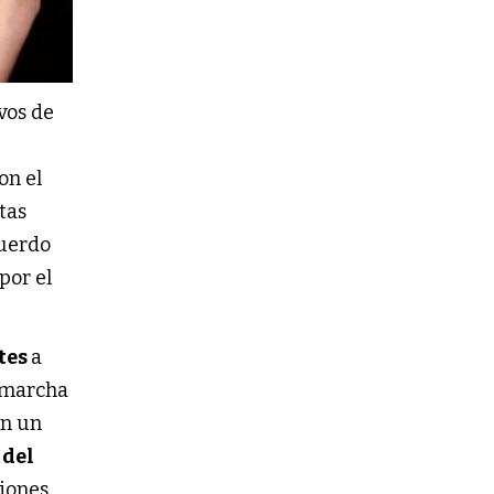
vos de
on el
tas
uerdo
por el
tes
a
 marcha
en un
 del
ciones