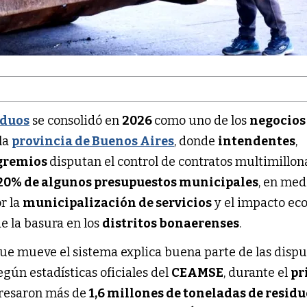
iduos
se consolidó en
2026
como uno de los
negocio
 la
provincia de Buenos Aires
, donde
intendentes
,
gremios
disputan el control de contratos multimillon
20% de algunos presupuestos municipales
, en med
r la
municipalización de servicios
y el impacto ec
e la basura en los
distritos bonaerenses
.
ue mueve el sistema explica buena parte de las dispu
Según estadísticas oficiales del
CEAMSE
, durante el
pr
resaron más de
1,6 millones de toneladas de resid