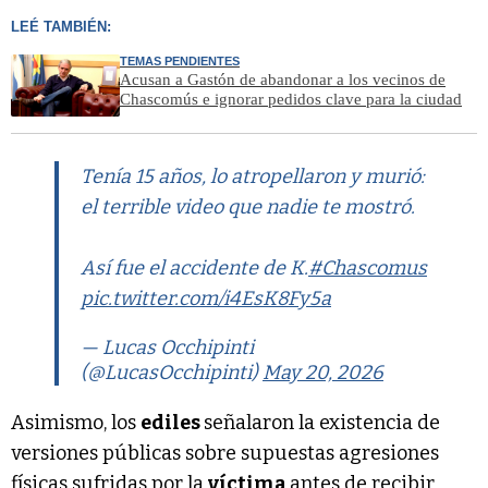
LEÉ TAMBIÉN:
TEMAS PENDIENTES
Acusan a Gastón de abandonar a los vecinos de
Chascomús e ignorar pedidos clave para la ciudad
Tenía 15 años, lo atropellaron y murió:
el terrible video que nadie te mostró.
Así fue el accidente de K.
#Chascomus
pic.twitter.com/i4EsK8Fy5a
— Lucas Occhipinti
(@LucasOcchipinti)
May 20, 2026
Asimismo, los
ediles
señalaron la existencia de
versiones públicas sobre supuestas agresiones
físicas sufridas por la
víctima
antes de recibir