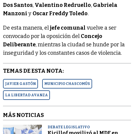
Dos Santos
,
Valentino Redruello
,
Gabriela
Manzoni
y
Oscar Freddy Toledo
.
De esta manera, el
jefe comunal
vuelve a ser
convocado por la oposición del
Concejo
Deliberante
, mientras la ciudad se hunde por la
inseguridad y los constantes casos de violencia.
TEMAS DE ESTA NOTA:
JAVIER GASTÓN
MUNICIPIO CHASCOMÚS
LA LIBERTAD AVANZA
MÁS NOTICIAS
DEBATE LEGISLATIVO
Kicillof movilizó al MDF en