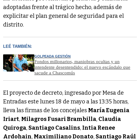
adoptadas frente al trágico hecho, además de
explicitar el plan general de seguridad para el
distrito.
LEÉ TAMBIÉN:
GOLPEADA GESTIÓN
Fondos millonarios, maniobras ocultas y un
intendente desentendido: el nuevo escándalo que
sacude a Chascomús
El proyecto de decreto, ingresado por Mesa de
Entradas este lunes 18 de mayo a las 13:35 horas,
lleva las firmas de los concejales
María Eugenia
Iriart
,
Milagros Fusari Brambilla
,
Claudia
Quiroga
,
Santiago Casalins
,
Intia Renee
Ardohain
,
Maximiliano Donato
,
Santiago Raúl