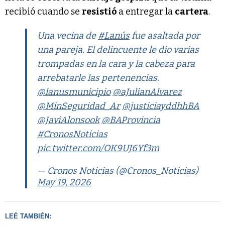
recibió cuando se
resistió
a entregar la
cartera
.
Una vecina de
#Lanús
fue asaltada por
una pareja. El delincuente le dio varias
trompadas en la cara y la cabeza para
arrebatarle las pertenencias.
@lanusmunicipio
@aJulianAlvarez
@MinSeguridad_Ar
@justiciayddhhBA
@JaviAlonsook
@BAProvincia
#CronosNoticias
pic.twitter.com/OK9UJ6Yf3m
— Cronos Noticias (@Cronos_Noticias)
May 19, 2026
LEÉ TAMBIÉN: