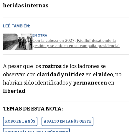
heridas internas
.
LEÉ TAMBIÉN:
EN OTRA
Con la cabeza en 2027, Kicillof desatiende la
gestión y se enfoca en su campaña presidencial
A pesar que los
rostros
de los ladrones se
observan con
claridad y nitidez
en el
video
, no
habrían sido identificados y
permanecen
en
libertad
.
TEMAS DE ESTA NOTA:
ROBO EN LANÚS
ASALTO EN LANÚS OESTE