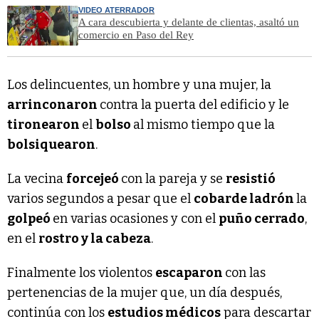
VIDEO ATERRADOR
A cara descubierta y delante de clientas, asaltó un
comercio en Paso del Rey
Los delincuentes, un hombre y una mujer, la
arrinconaron
contra la puerta del edificio y le
tironearon
el
bolso
al mismo tiempo que la
bolsiquearon
.
La vecina
forcejeó
con la pareja y se
resistió
varios segundos a pesar que el
cobarde ladrón
la
golpeó
en varias ocasiones y con el
puño cerrado
,
en el
rostro y la cabeza
.
Finalmente los violentos
escaparon
con las
pertenencias de la mujer que, un día después,
continúa con los
estudios médicos
para descartar