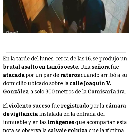
En la tarde del lunes, cerca de las 16, se produjo un
brutal asalto en Lanús oeste
. Una
señora
fue
atacada
por un par de
rateros
cuando arribó a su
domicilio ubicado sobre la
calle Joaquín V.
González
, a solo 300 metros de la
Comisaría 1ra
.
El
violento suceso
fue
registrado
por la
cámara
de vigilancia
instalada en la entrada del
inmueble y en las
imágenes
que acompañan esta
nota se observa la
salvaje golpiza
que la víctima