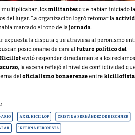
e multiplicaban, los
militantes
que habían iniciado l
os del lugar. La organización logró retomar la
activi
había marcado el tono de la
jornada
.
jar expuesta la disputa que atraviesa al peronismo ent
buscan posicionarse de cara al
futuro político del
Kicillof
evitó responder directamente a los reclamos
iscurso
, la escena reflejó el nivel de conflictividad qu
terna del
oficialismo bonaerense
entre
kicillofista
:
GARIO
AXEL KICILLOF
CRISTINA FERNÁNDEZ DE KIRCHNER
 ALAK
INTERNA PERONISTA