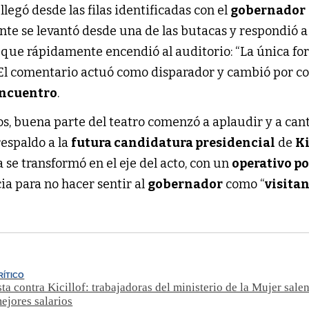
legó desde las filas identificadas con el
gobernador
ante se levantó desde una de las butacas y respondió a
 que rápidamente encendió al auditorio: “La única fo
. El comentario actuó como disparador y cambió por c
encuentro
.
s, buena parte del teatro comenzó a aplaudir y a can
 respaldo a la
futura candidatura presidencial
de
Ki
a se transformó en el eje del acto, con un
operativo po
cia para no hacer sentir al
gobernador
como “
visita
RÍTICO
ta contra Kicillof: trabajadoras del ministerio de la Mujer salen
mejores salarios