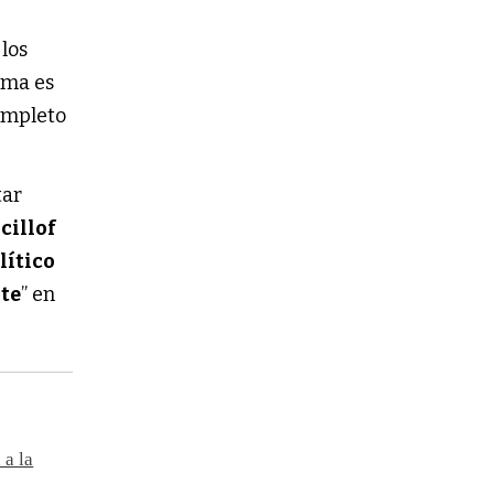
 los
rma es
ompleto
tar
cillof
lítico
nte
” en
 a la