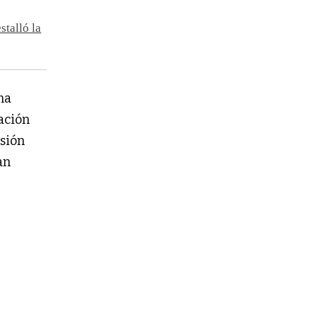
stalló la
na
uación
nsión
an