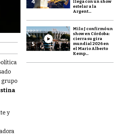
4
llega con un show
estelar a la
Argent...
Milo J confirmó un
show en Córdoba:
cierra su gira
5
mundial 2026 en
el Mario Alberto
Kemp...
olítica
esado
n grupo
istina
te y
nadora