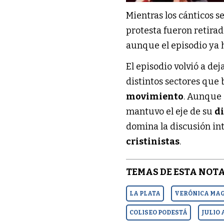
Mientras los cánticos s
protesta fueron retirad
aunque el episodio ya 
El episodio volvió a de
distintos sectores que 
movimiento
. Aunque
mantuvo el eje de su
d
domina la discusión in
cristinistas
.
TEMAS DE ESTA NOTA
LA PLATA
VERÓNICA MA
COLISEO PODESTÁ
JULIO