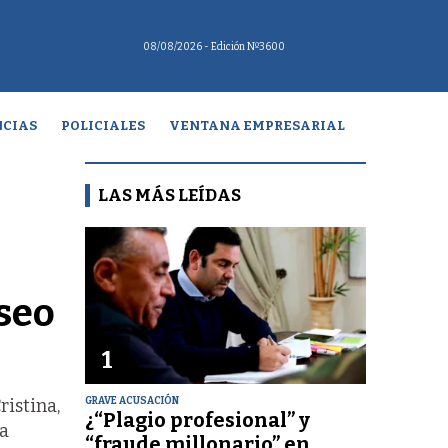
08/08/2026
- Edición Nº3600
CIAS
POLICIALES
VENTANA EMPRESARIAL
LAS MÁS LEÍDAS
iseo
1
GRAVE ACUSACIÓN
istina,
¿“Plagio profesional” y
ra
“fraude millonario” en