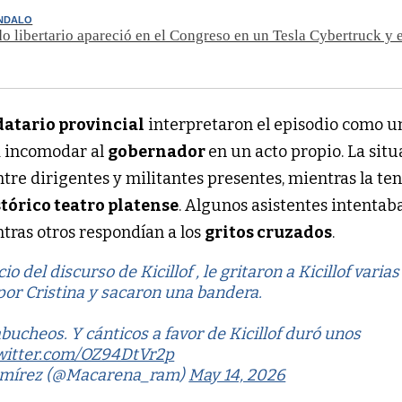
NDALO
o libertario apareció en el Congreso en un Tesla Cybertruck y e
atario provincial
interpretaron el episodio como u
a incomodar al
gobernador
en un acto propio. La sit
re dirigentes y militantes presentes, mientras la te
tórico teatro platense
. Algunos asistentes intentab
ntras otros respondían a los
gritos cruzados
.
cio del discurso de Kicillof , le gritaron a Kicillof varias
por Cristina y sacaron una bandera.
ucheos. Y cánticos a favor de Kicillof duró unos
twitter.com/OZ94DtVr2p
mírez (@Macarena_ram)
May 14, 2026