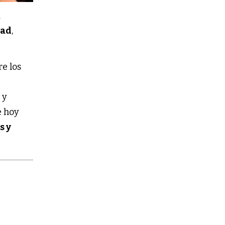
a
dad
,
re los
 y
e hoy
s y