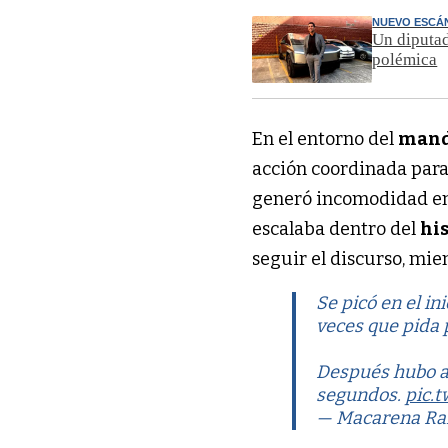
NUEVO ESCÁ
Un diputad
polémica
En el entorno del
mand
acción coordinada par
generó incomodidad ent
escalaba dentro del
his
seguir el discurso, mie
Se picó en el ini
veces que pida 
Después hubo ab
segundos.
pic.
— Macarena Ra