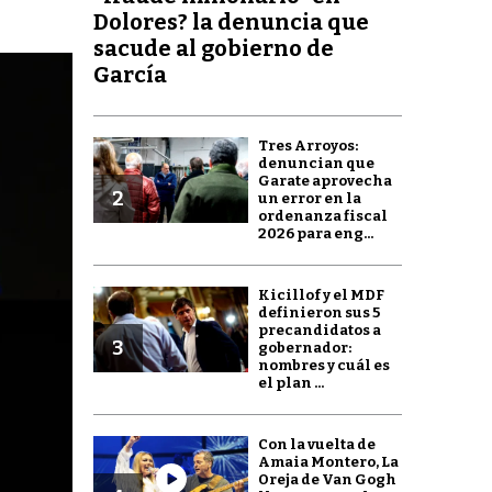
Dolores? la denuncia que
sacude al gobierno de
García
Tres Arroyos:
denuncian que
Garate aprovecha
2
un error en la
ordenanza fiscal
2026 para eng...
Kicillof y el MDF
definieron sus 5
precandidatos a
3
gobernador:
nombres y cuál es
el plan ...
Con la vuelta de
Amaia Montero, La
Oreja de Van Gogh