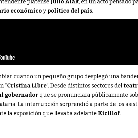
intendente platense
Julio Alak
, en un acto pensado p
ario económico
y
político del país
.
mbiar cuando un pequeño grupo desplegó una bande
n “
Cristina Libre
”. Desde distintos sectores del
teat
 al gobernador
que se pronunciara públicamente sob
taria. La interrupción sorprendió a parte de los asist
 la exposición que llevaba adelante
Kicillof
.