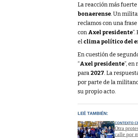
La reacción más fuerte l
bonaerense
. Un milit
reclamos con una frase
con
Axel presidente
”
el
clima político del 
En cuestión de segundo
“
Axel presidente
”, en
para
2027
. La respuest
por parte de la militan
su propio acto.
LEÉ TAMBIÉN:
CONTEXTO C
Otra protes
calle por 