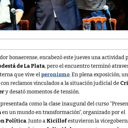
dor bonaerense, encabezó este jueves una actividad p
odestá de La Plata
, pero el encuentro terminó atrav
nterna que vive el
peronismo
. En plena exposición, u
con reclamos vinculados a la situación judicial de
Cr
er
y desató momentos de tensión.
 presentada como la clase inaugural del curso “Presen
a
en un mundo en transformación”, organizado por el
n Política
. Junto a
Kicillof
estuvieron la vicegober