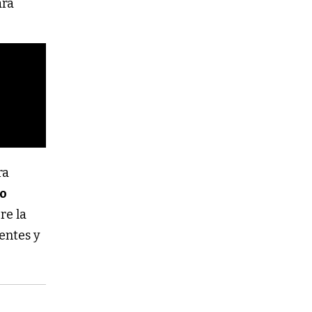
ara
ra
ro
re la
entes y