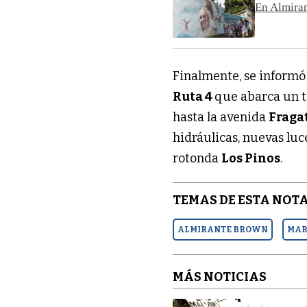
En Almiran
Finalmente, se informó 
Ruta 4
que abarca un t
hasta la avenida
Fraga
hidráulicas, nuevas lu
rotonda
Los Pinos
.
TEMAS DE ESTA NOTA
ALMIRANTE BROWN
MAR
MÁS NOTICIAS