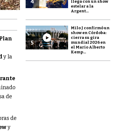
4
llega con un show
estelar a la
Argent...
Milo J confirmó un
show en Córdoba:
cierra su gira
Plan
5
mundial 2026 en
el Mario Alberto
Kemp...
ad
y la
rante
uinado
sa de
bras de
ew
y