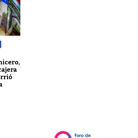
nicero,
cajera
orrió
a