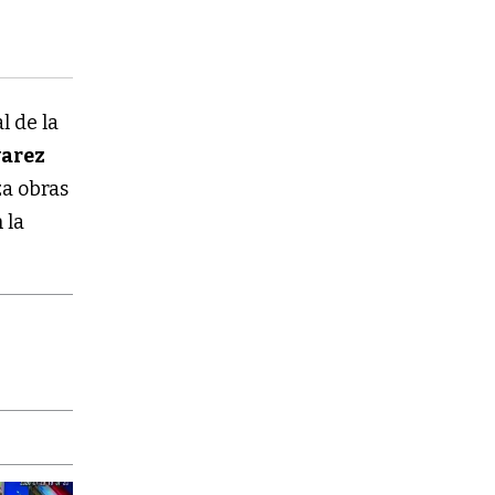
l de la
varez
za obras
 la