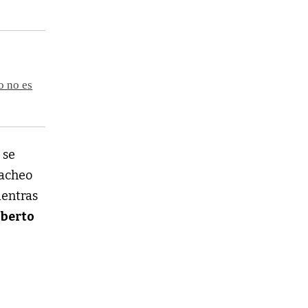
o no es
 se
bacheo
ientras
berto