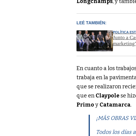
Longchamps
, y tambi
LEÉ TAMBIÉN:
POLÍTICA ES
Junto a Cas
marketing
En cuanto a los trabajo
trabaja en la pavimenta
que se realizaron rec
que en
Claypole
se hiz
Primo
y
Catamarca
.
¡MÁS OBRAS VI
Todos los días 