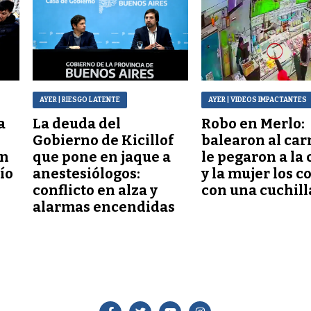
AYER
| RIESGO LATENTE
AYER
| VIDEOS IMPACTANTES
a
La deuda del
Robo en Merlo:
Gobierno de Kicillof
balearon al car
ón
que pone en jaque a
le pegaron a la 
lío
anestesiólogos:
y la mujer los c
conflicto en alza y
con una cuchill
alarmas encendidas