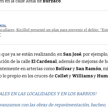
én en la calle Ávila de
Burzaco
.
TATAL
callares, Kicillof presentó un plan para prevenir el delito: “Est
”
s que ya se están realizando, en
San José
, por ejemplo,
ción de la calle
El Cardenal
, además de mejoras de 
ientemente en arterias como
Bolívar
y
San Ramón
, m
o lo propio en los cruces de
Collet
y
Williams
y
Hum
ALES EN LAS LOCALIDADES Y EN LOS BARRIOS!
avanzamos con las obras de repavimentación, bacheo,