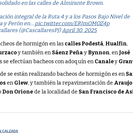
olidado en las calles de Almirante Brown.
ación integral de la Ruta 4 y a los Pasos Bajo Nivel de
da y Perón en…
pic.twitter.com/ERJmOMOZ4p
allares (@CascallaresPJ)
April 30, 2025
bacheos de hormigón en las
calles Podestá
,
Hualfin
,
urzaco
y también en
Sáenz Peña
y
Bynnon
, en
José
s se efectúan bacheos con adoquín en
Canale
y
Gran
onde se están realizando bacheos de hormigón es en
Sa
íos
en
Glew
, y también la repavimentación de
Arauj
io
Don Orione
de la localidad de
San Francisco de As
N CALZADA