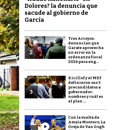
Dolores? la denuncia que
sacude al gobierno de
García
Tres Arroyos:
denuncian que
Garate aprovecha
2
un error en la
ordenanza fiscal
2026 para eng...
Kicillof y el MDF
definieron sus 5
precandidatos a
3
gobernador:
nombres y cuál es
el plan ...
Con la vuelta de
Amaia Montero, La
Oreja de Van Gogh