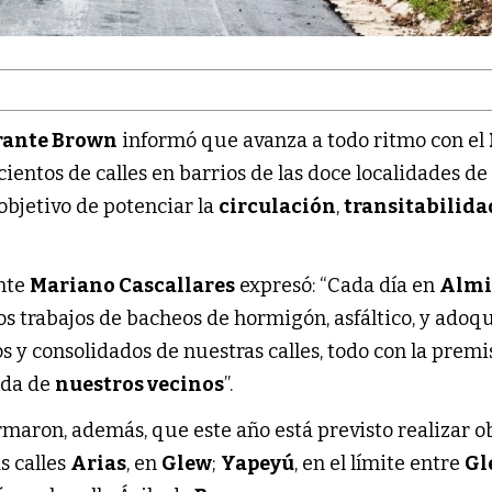
rante Brown
informó que avanza a todo ritmo con el
cientos de calles en barrios de las doce localidades de
 objetivo de potenciar la
circulación
,
transitabilid
ente
Mariano Cascallares
expresó: “Cada día en
Almi
trabajos de bacheos de hormigón, asfáltico, y adoq
 y consolidados de nuestras calles, todo con la premi
ida de
nuestros vecinos
”.
maron, además, que este año está previsto realizar o
s calles
Arias
, en
Glew
;
Yapeyú
, en el límite entre
Gl