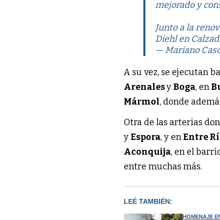
mejorado y cons
Junto a la renov
Diehl en Calza
— Mariano Casc
A su vez, se ejecutan 
Arenales
y
Boga
, en
B
Mármol
, donde ademá
Otra de las arterias d
y
Espora
, y en
Entre R
Aconquija
, en el barr
entre muchas más.
LEÉ TAMBIÉN:
HOMENAJE E