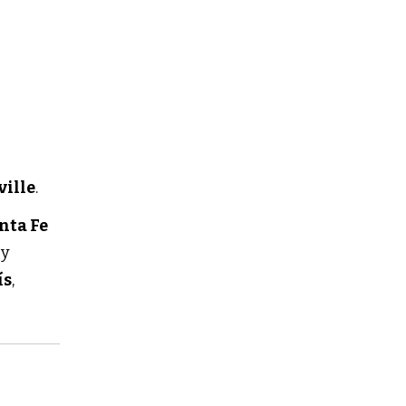
ville
.
nta Fe
o
y
ís
,