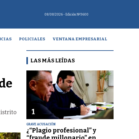
08/08/2026
- Edición Nº3600
CIAS
POLICIALES
VENTANA EMPRESARIAL
LAS MÁS LEÍDAS
 de
1
istrito
GRAVE ACUSACIÓN
¿“Plagio profesional” y
“fraude millonario” en