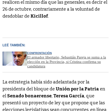
realicen el mismo día que las generales, es decir el
26 de octubre, contrariamente a la voluntad de
desdoblar de
Kicillof
.
LEÉ TAMBIÉN:
CONFRONTACIÓN
El armador libertario, Sebastián Pareja se suma a la
elección en la Provincia, si Cristina confirma su
candidatura
La estrategia había sido adelantada por la
presidenta del bloque de
Unión por la Patria
en
el
Senado bonaerense
,
Teresa García
, que
presentó un proyecto de ley que propone que las
elecciones legislativas sean concurrentes, en línea