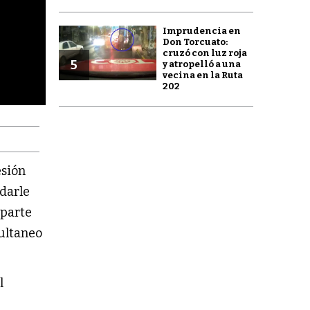
Imprudencia en
Don Torcuato:
cruzó con luz roja
5
y atropelló a una
vecina en la Ruta
202
esión
 darle
 parte
multaneo
l