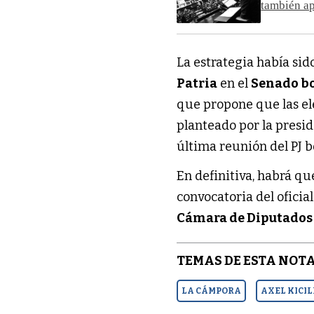
también ap
La estrategia había sid
Patria
en el
Senado b
que propone que las ele
planteado por la presi
última reunión del PJ b
En definitiva, habrá qu
convocatoria del oficial
Cámara de Diputados
TEMAS DE ESTA NOTA
LA CÁMPORA
AXEL KICI