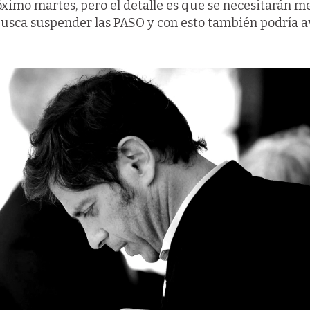
óximo martes, pero el detalle es que se necesitarán m
 busca suspender las PASO y con esto también podría a