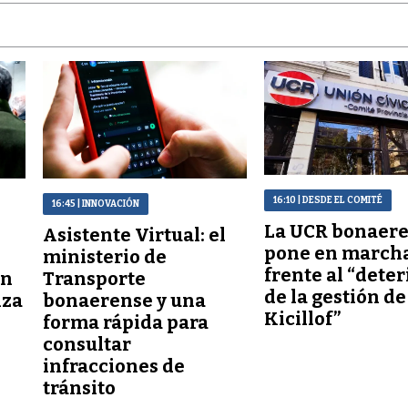
16:10
| DESDE EL COMITÉ
16:45
| INNOVACIÓN
La UCR bonaere
Asistente Virtual: el
pone en march
ministerio de
frente al “deter
un
Transporte
de la gestión de
nza
bonaerense y una
Kicillof”
forma rápida para
consultar
infracciones de
tránsito