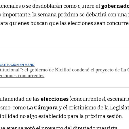
acionales o se desdoblarán como quiere el
gobernad
o importante: la semana próxima se debatirá con una
ara quienes buscan que las elecciones sean concurre
NSTITUCIÓN EN MANO
titucional”: el gobierno de Kicillof condenó el proyecto de L
lecciones concurrentes
multaneidad de las
elecciones
(concurrentes), escenari
sismo, como
La Cámpora
y el cristinismo de la Legisla
bilidad no algo establecido para la próxima sesión.
que ayer se votó el proyecto del diputado massista,