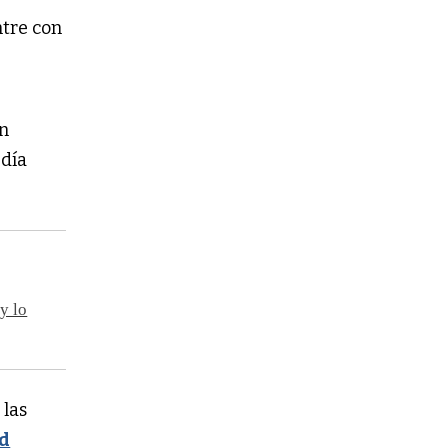
ntre con
un
 día
y lo
 las
ad