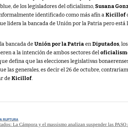
s blue, de los legisladores del oficialismo,
Susana Gonz
informalmente identificado como más afín a
Kicillof
ue lidera la bancada de Unión por la Patria pero está 
e la bancada de
Unión por la Patria
en
Diputados
, los
eren a la intención de ambos sectores del
oficialis
que defina que las elecciones legislativas bonaerense
ue las generales, es decir el 26 de octubre, contraria
ar de
Kicillof
.
LA RUPTURA
tados: La Cámpora y el massismo analizan suspender las PASO 