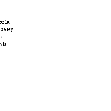
or la
 de ley
o
en la