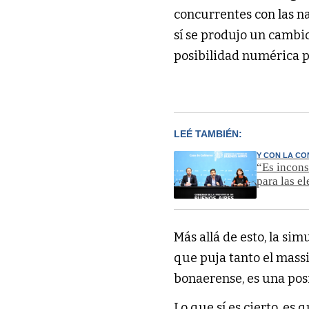
concurrentes con las n
sí se produjo un cambi
posibilidad numérica p
LEÉ TAMBIÉN:
Y CON LA CO
“Es incons
para las e
Más allá de esto, la si
que puja tanto el mas
bonaerense, es una posi
Lo que sí es cierto, es 