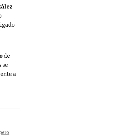
ález
o
ligado
mo
de
s se
mente a
pero