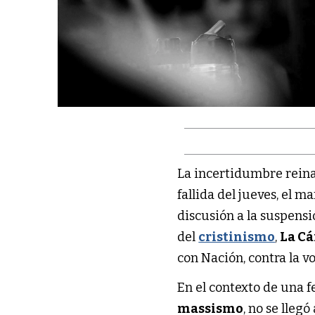
La incertidumbre reina
fallida del jueves, el m
discusión a la suspensi
del
cristinismo
,
La C
con Nación, contra la 
En el contexto de una f
massismo
, no se lleg