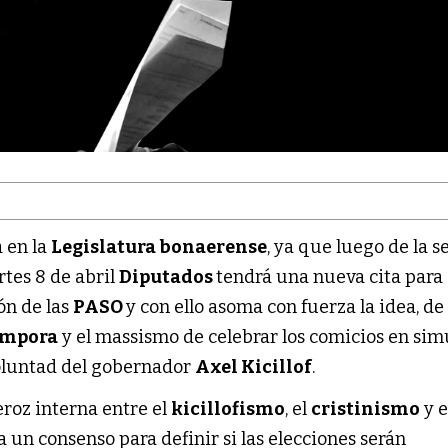
 en la
Legislatura bonaerense
, ya que luego de la s
artes 8 de abril
Diputados
tendrá una nueva cita para
ón de las
PASO
y con ello asoma con fuerza la idea, de
ámpora
y el massismo de celebrar los comicios en si
voluntad del gobernador
Axel Kicillof
.
eroz interna entre el
kicillofismo
, el
cristinismo
y e
ó a un consenso para definir si las elecciones serán