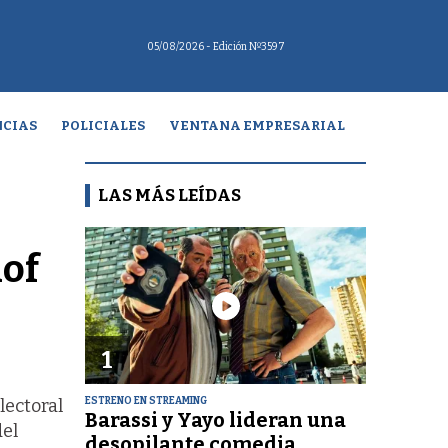
05/08/2026
- Edición Nº3597
CIAS
POLICIALES
VENTANA EMPRESARIAL
LAS MÁS LEÍDAS
lof
1
ESTRENO EN STREAMING
lectoral
Barassi y Yayo lideran una
del
desopilante comedia