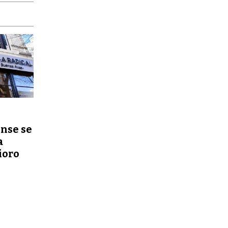
nse se
a
ioro