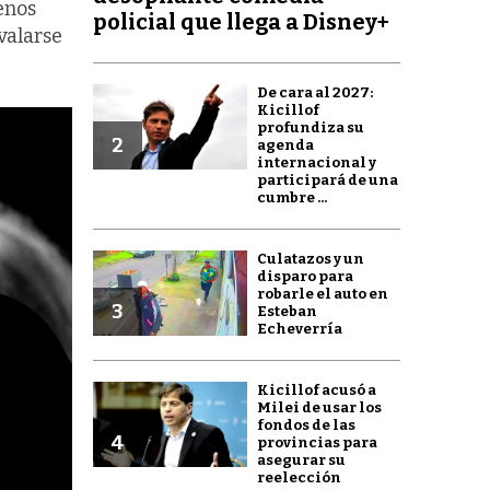
enos
policial que llega a Disney+
valarse
De cara al 2027:
Kicillof
profundiza su
2
agenda
internacional y
participará de una
cumbre ...
Culatazos y un
disparo para
robarle el auto en
3
Esteban
Echeverría
Kicillof acusó a
Milei de usar los
fondos de las
4
provincias para
asegurar su
reelección