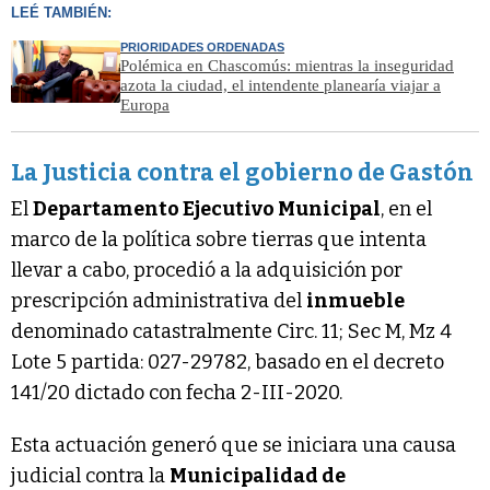
LEÉ TAMBIÉN:
PRIORIDADES ORDENADAS
Polémica en Chascomús: mientras la inseguridad
azota la ciudad, el intendente planearía viajar a
Europa
La Justicia contra el gobierno de Gastón
El
Departamento Ejecutivo Municipal
, en el
marco de la política sobre tierras que intenta
llevar a cabo, procedió a la adquisición por
prescripción administrativa del
inmueble
denominado catastralmente Circ. 11; Sec M, Mz 4
Lote 5 partida: 027-29782, basado en el decreto
141/20 dictado con fecha 2-III-2020.
Esta actuación generó que se iniciara una causa
judicial contra la
Municipalidad de