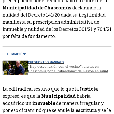
preocupación por el reciente fallo en contra de la
Municipalidad de Chascomús
declarando la
nulidad del Decreto 141/20 dada su ilegitimidad
manifiesta su prescripción administrativa de
inmueble y nulidad de los Decretos 301/21 y 704/21
por falta de fundamento.
LEÉ TAMBIÉN:
CUESTIONADO MANDATO
“Hay desconexión con el vecino”: alertas en
Chascomús por el “abandono” de Gastón en salud
La edil radical sostuvo que lo que la
Justicia
expresó, es que la
Municipalidad
habría
adquirido un
inmueble
de manera irregular, y
por eso dictaminó que se anule la
escritura
y se le