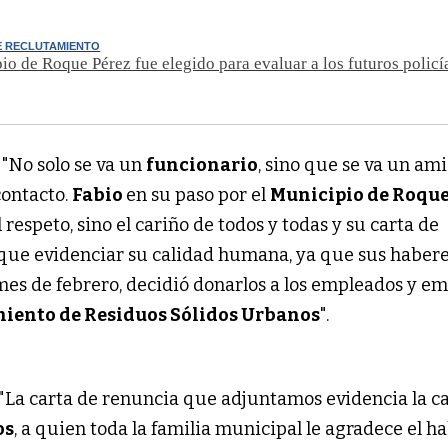
E RECLUTAMIENTO
io de Roque Pérez fue elegido para evaluar a los futuros policía
 "No solo se va un
funcionario
, sino que se va un ami
contacto.
Fabio
en su paso por el
Municipio de Roque
 respeto, sino el cariño de todos y todas y su carta de
que evidenciar su calidad humana, ya que sus habere
 mes de febrero, decidió donarlos a los empleados y e
miento de Residuos Sólidos Urbanos
".
 "La carta de renuncia que adjuntamos evidencia la c
os
, a quien toda la familia municipal le agradece el h