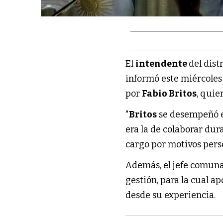
El
intendente
del dis
informó este miércoles
por
Fabio Britos
, qui
"
Britos
se desempeñó en
era la de colaborar dura
cargo por motivos perso
Además, el jefe comuna
gestión, para la cual a
desde su experiencia.