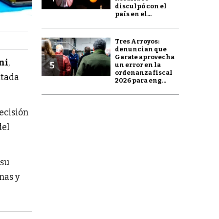
disculpó con el
país en el...
Tres Arroyos:
denuncian que
Garate aprovecha
ni
,
5
un error en la
ordenanza fiscal
ntada
2026 para eng...
ecisión
del
 su
nas y