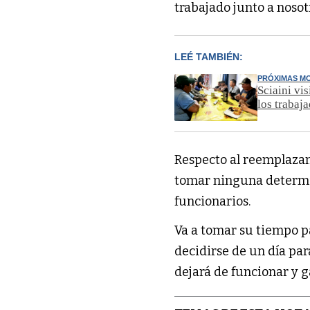
trabajado junto a nosotr
LEÉ TAMBIÉN:
PRÓXIMAS MO
Sciaini vi
los trabaj
Respecto al reemplaza
tomar ninguna determin
funcionarios.
Va a tomar su tiempo p
decidirse de un día para
dejará de funcionar y g