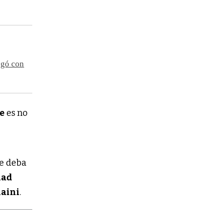
ogó con
e
es no
ue deba
dad
iaini
.