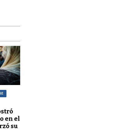
SE
stró
o en el
rzó su