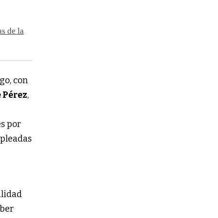
s de la
go, con
 Pérez
,
s por
mpleadas
alidad
aber