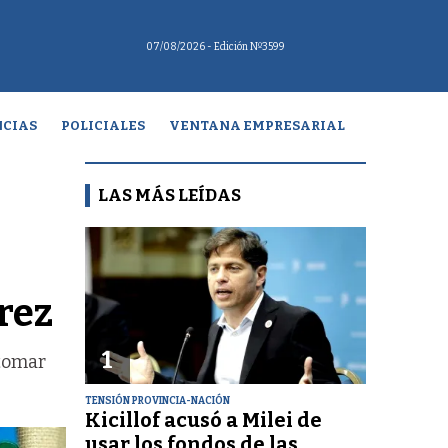
07/08/2026
- Edición Nº3599
CIAS
POLICIALES
VENTANA EMPRESARIAL
LAS MÁS LEÍDAS
rez
1
 tomar
TENSIÓN PROVINCIA-NACIÓN
Kicillof acusó a Milei de
usar los fondos de las