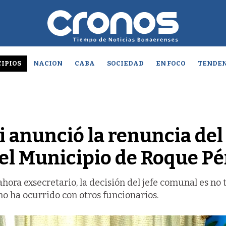
IPIOS
NACION
CABA
SOCIEDAD
EN FOCO
TENDEN
i anunció la renuncia del
del Municipio de Roque Pé
hora exsecretario, la decisión del jefe comunal es no
o ha ocurrido con otros funcionarios.