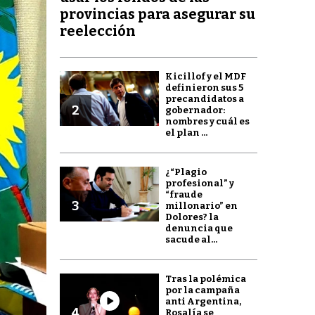
provincias para asegurar su
reelección
Kicillof y el MDF
definieron sus 5
precandidatos a
2
gobernador:
nombres y cuál es
el plan ...
¿“Plagio
profesional” y
“fraude
3
millonario” en
Dolores? la
denuncia que
sacude al...
Tras la polémica
por la campaña
anti Argentina,
4
Rosalía se