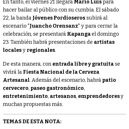
En tanto, el viernes 21 llegará
Mario Luis
para
hacer bailar al público con su cumbia. El sábado
22, la banda
Jóvenes Pordioseros
subirá al
escenario "
Juancho Orensanz
" y para cerrar la
celebración, se presentará
Kapanga
el domingo
23. También habrá presentaciones de
artistas
locales
y
regionales
.
De esta manera, con
entrada libre y gratuita
se
vivirá la
Fiesta Nacional de la Cerveza
Artesanal
. Además del escenario, habrá
patio
cervecero
,
paseo gastronómico
,
entretenimiento
,
artesanos
,
emprendedores
y
muchas propuestas más.
TEMAS DE ESTA NOTA: