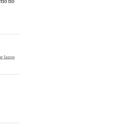
omo no
ar lazos
.