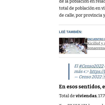
de la población en relac
total de población en v
de calle, por provincia
LEÉ TAMBIÉN:
ENCUENTRO 
Kicillof y
bonaerens
El
#Censo2022
más 👉
https:/
— Censo 2022 
En esos sentidos, 
Total de
viviendas
, 17