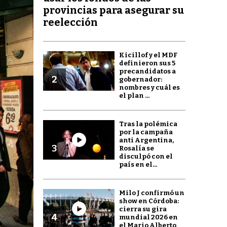
provincias para asegurar su
reelección
Kicillof y el MDF
definieron sus 5
precandidatos a
2
gobernador:
nombres y cuál es
el plan ...
Tras la polémica
por la campaña
anti Argentina,
3
Rosalía se
disculpó con el
país en el...
Milo J confirmó un
show en Córdoba:
cierra su gira
4
mundial 2026 en
el Mario Alberto