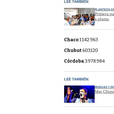
LEÉ TAMBIÉN:
PLANTEOS G
Primera pa
a planta
Chaco
1.142.963
Chubut
603.120
Córdoba
3.978.984
LEÉ TAMBIÉN:
MURGAS Y D
Mar Chiqui