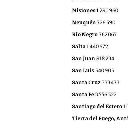
Misiones
1.280.960
Neuquén
726.590
Río Negro
762.067
Salta
1.440.672
San Juan
818.234
San Luis
540.905
Santa Cruz
333.473
Santa Fe
3.556.522
Santiago del Estero
1.
Tierra del Fuego, Antá