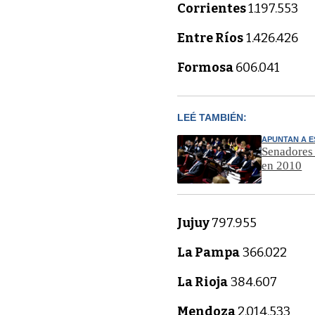
Corrientes
1.197.553
Entre Ríos
1.426.426
Formosa
606.041
LEÉ TAMBIÉN:
APUNTAN A E
Senadores 
en 2010
Jujuy
797.955
La Pampa
366.022
La Rioja
384.607
Mendoza
2.014.533