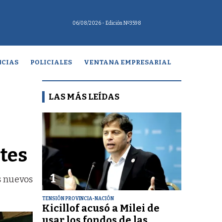
06/08/2026
- Edición Nº3598
CIAS
POLICIALES
VENTANA EMPRESARIAL
LAS MÁS LEÍDAS
tes
1
s nuevos
TENSIÓN PROVINCIA-NACIÓN
Kicillof acusó a Milei de
usar los fondos de las