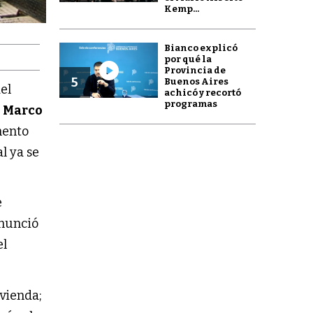
Kemp...
Bianco explicó
por qué la
Provincia de
5
Buenos Aires
el
achicó y recortó
programas
r
Marco
mento
l ya se
e
nunció
el
ivienda;