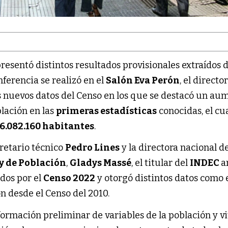
resentó distintos resultados provisionales extraídos d
nferencia se realizó en el
Salón Eva Perón
, el directo
os nuevos datos del Censo en los que se destacó un au
blación en las
primeras estadísticas
conocidas, el cua
6.082.160 habitantes
.
retario técnico
Pedro Lines
y la directora nacional d
 y de Población
,
Gladys Massé
, el titular del
INDEC
a
idos por el
Censo 2022
y otorgó distintos datos como 
n desde el Censo del 2010.
formación preliminar de variables de la población y v