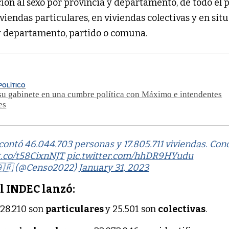
ión al sexo por provincia y departamento, de todo el pa
iviendas particulares, en viviendas colectivas y en sit
 y departamento, partido o comuna.
POLÍTICO
 su gabinete en una cumbre política con Máximo e intendentes
es
contó 46.044.703 personas y 17.805.711 viviendas. Con
/t.co/t58CixnNJT
pic.twitter.com/hhDR9HYudu
🇦🇷 (@Censo2022)
January 31, 2023
el INDEC lanzó:
.728.210 son
particulares
y 25.501 son
colectivas
.