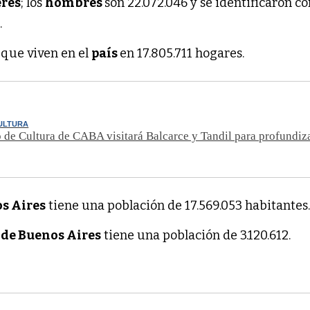
res
; los
hombres
son 22.072.046 y se identificaron c
.
 que viven en el
país
en 17.805.711 hogares.
CULTURA
o de Cultura de CABA visitará Balcarce y Tandil para profundiz
s Aires
tiene una población de 17.569.053 habitantes
 de Buenos Aires
tiene una población de 3.120.612.